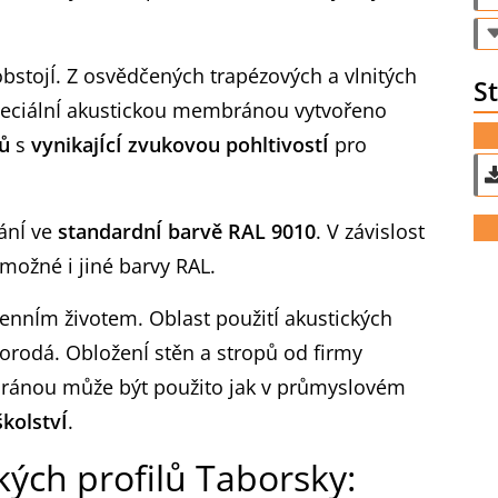
.
obstojÍ. Z osvědčených trapézových a vlnitých
St
speciálnÍ akustickou membránou vytvořeno
pů
s
vynikajÍcÍ zvukovou pohltivostÍ
pro
ánÍ ve
standardnÍ barvě RAL 9010
. V závislost
 možné i jiné barvy RAL.
ennÍm životem. Oblast použitÍ akustických
orodá. ObloženÍ stěn a stropů od firmy
bránou může být použito jak v průmyslovém
školstvÍ
.
ckých profilů Taborsky: