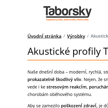
ÚvodnÍ stránka
Výrobky
Akustick
Akustické profily 
Naše dnešnÍ doba – modernÍ, rychlá, st
prokazatelně škodlivý vliv
. Nejen, že s
vede i ke
stresovým reakcÍm, poruchám
chorobám oběhového systému.
Aby se zamezilo
poškozenÍ zdravÍ,
je dů