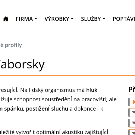
FIRMA
VÝROBKY
SLUŽBY
POPTÁV
é profily
Taborsky
Př
resujÍcÍ. Na lidský organismus má
hluk
nižuje schopnost soustředěnÍ na pracovišti, ale
 spánku, postiženÍ sluchu a
dokonce i k
ležité vytvořit optimálnÍ akustiku zajišťujÍcÍ