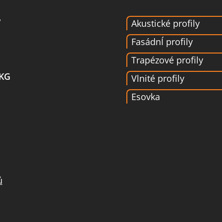
Akustické profily
FasádnÍ profily
Trapézové profily
 KG
Vlnité profily
Esovka
ů