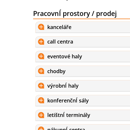
PracovnÍ prostory / prodej
kanceláře
call centra
eventové haly
chodby
výrobnÍ haly
konferenčnÍ sály
letištnÍ terminály
nákupnÍ centra