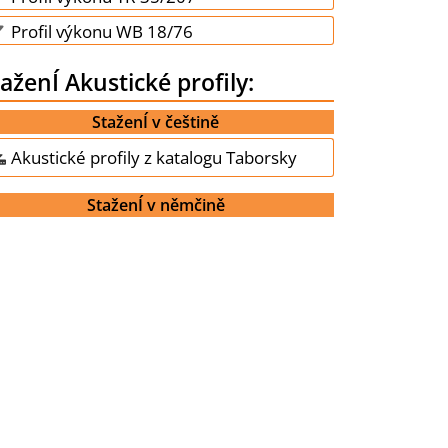
Profil výkonu WB 18/76
aženÍ Akustické profily:
StaženÍ v češtině
Akustické profily z katalogu Taborsky
StaženÍ v němčině