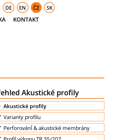
DE
EN
ČZ
SK
KA
KONTAKT
ehled Akustické profily
Akustické profily
Varianty profilu
PerforovánÍ & akustické membrány
Profil výkonu TR 35/207