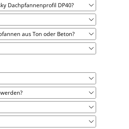
sky Dachpfannenprofil DP40?
pfannen aus Ton oder Beton?
t werden?