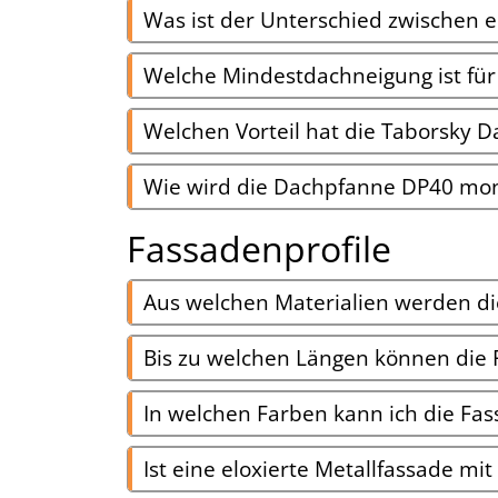
Was ist der Unterschied zwischen
Welche Mindestdachneigung ist für
Welchen Vorteil hat die Taborsky
Wie wird die Dachpfanne DP40 mon
Fassadenprofile
Aus welchen Materialien werden die
Bis zu welchen Längen können die F
In welchen Farben kann ich die Fas
Ist eine eloxierte Metallfassade mi