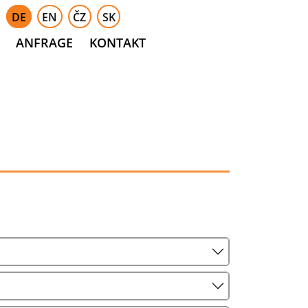
DE
EN
ČZ
SK
ANFRAGE
KONTAKT