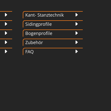
Kant- Stanztechnik
Sidingprofile
Bogenprofile
Zubehör
FAQ