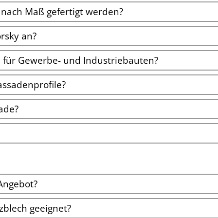
 nach Maß gefertigt werden?
rsky an?
h für Gewerbe- und Industriebauten?
assadenprofile?
sade?
 Angebot?
zblech geeignet?