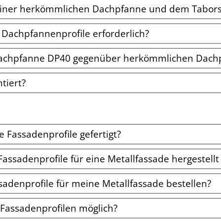
 einer herkömmlichen Dachpfanne und dem Tabor
 Dachpfannenprofile erforderlich?
 Dachpfanne DP40 gegenüber herkömmlichen Dach
tiert?
 Fassadenprofile gefertigt?
assadenprofile für eine Metallfassade hergestell
sadenprofile für meine Metallfassade bestellen?
t Fassadenprofilen möglich?