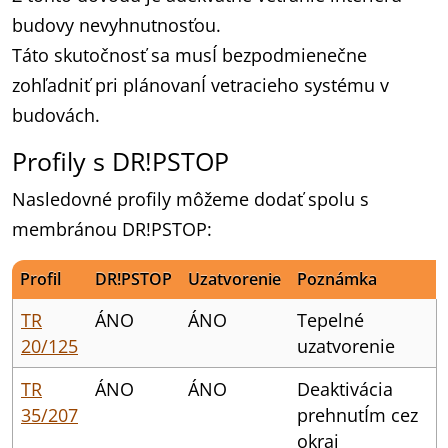
budovy nevyhnutnosťou.
Táto skutočnosť sa musÍ bezpodmienečne
zohľadniť pri plánovanÍ vetracieho systému v
budovách.
Profily s DR!PSTOP
Nasledovné profily môžeme dodať spolu s
membránou DR!PSTOP:
Profil
DR!PSTOP
Uzatvorenie
Poznámka
TR
ÁNO
ÁNO
Tepelné
20/125
uzatvorenie
TR
ÁNO
ÁNO
Deaktivácia
35/207
prehnutÍm cez
okraj