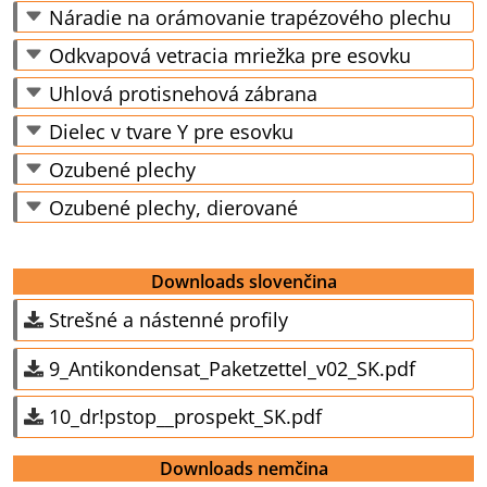
Náradie na orámovanie trapézového plechu
Odkvapová vetracia mriežka pre esovku
Uhlová protisnehová zábrana
Dielec v tvare Y pre esovku
Ozubené plechy
Ozubené plechy, dierované
Downloads slovenčina
Strešné a nástenné profily
9_Antikondensat_Paketzettel_v02_SK.pdf
10_dr!pstop__prospekt_SK.pdf
Downloads nemčina