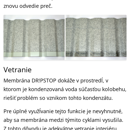
znovu odvedie preč.
Vetranie
Membrána DR!PSTOP dokáže v prostredÍ, v
ktorom je kondenzovaná voda súčasťou kolobehu,
riešiť problém so vznikom tohto kondenzátu.
Pre úplné využÍvanie tejto funkcie je nevyhnutné,
aby sa membrána medzi týmito cyklami vysušila.
Z tohto dôvodu je adekvátne vetranie interiéru