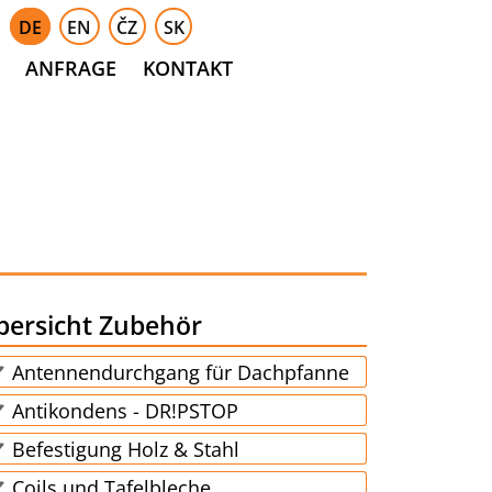
DE
EN
ČZ
SK
ANFRAGE
KONTAKT
bersicht Zubehör
Antennendurchgang für Dachpfanne
Antikondens - DR!PSTOP
Befestigung Holz & Stahl
Coils und Tafelbleche