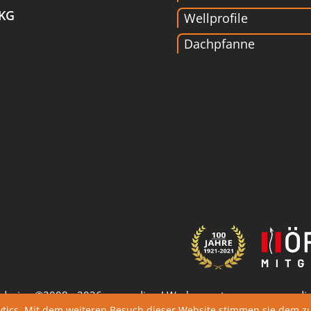
 KG
Wellprofile
Dachpfanne
design ©2008 - 2026, carpe diem! Werbeagentur -
www.carpedie
ytics. Mit dem weiteren Besuch dieser Website stimmen sie dem z