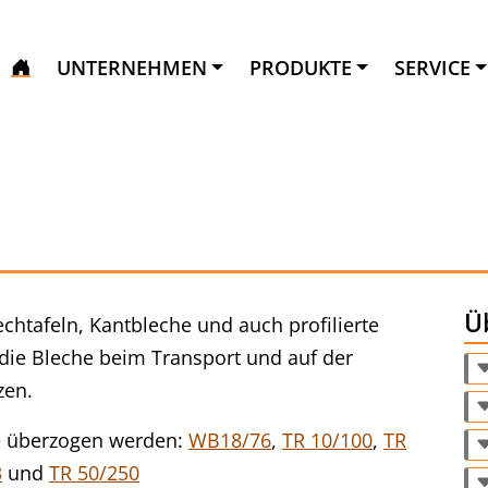
UNTERNEHMEN
PRODUKTE
SERVICE
Ü
chtafeln, Kantbleche und auch profilierte
 die Bleche beim Transport und auf der
zen.
ie überzogen werden:
WB18/76
,
TR 10/100
,
TR
3
und
TR 50/250