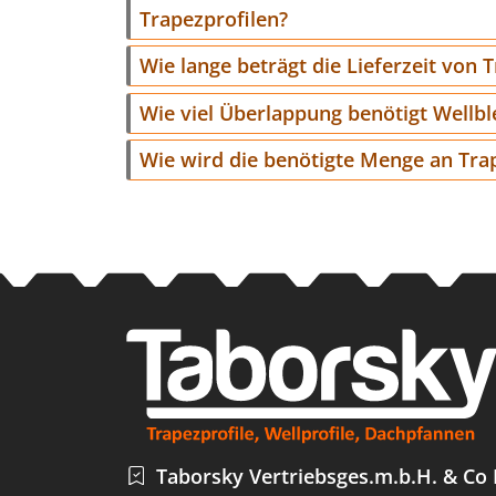
Trapezprofilen?
Wie lange beträgt die Lieferzeit von 
Wie viel Überlappung benötigt Wellb
Wie wird die benötigte Menge an Tra
Taborsky Vertriebsges.m.b.H. & Co