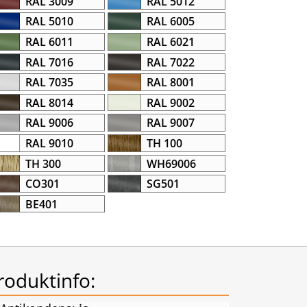
RAL 3009
RAL 5012
RAL 5010
RAL 6005
RAL 6011
RAL 6021
RAL 7016
RAL 7022
RAL 7035
RAL 8001
RAL 8014
RAL 9002
RAL 9006
RAL 9007
RAL 9010
TH 100
TH 300
WH69006
CO301
SG501
BE401
roduktinfo: