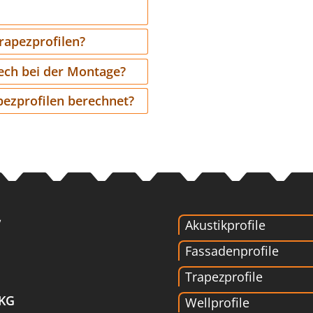
Trapezprofilen?
lech bei der Montage?
pezprofilen berechnet?
Akustikprofile
Fassadenprofile
Trapezprofile
 KG
Wellprofile