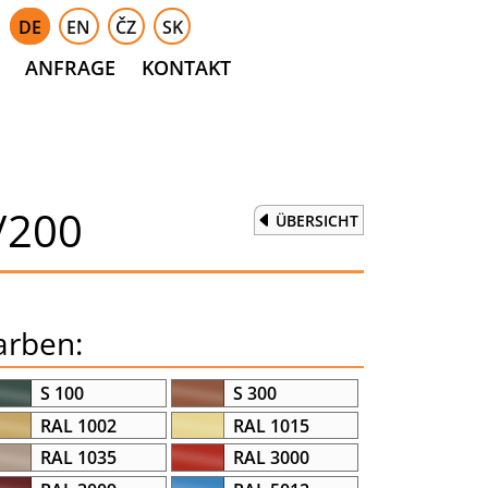
DE
EN
ČZ
SK
ANFRAGE
KONTAKT
/200
ÜBERSICHT
arben:
S 100
S 300
RAL 1002
RAL 1015
RAL 1035
RAL 3000