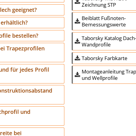
Zeichnung STP
lech geeignet?
Beiblatt Fußnoten-
erhältlich?
Bemessungswerte
file bestellen?
Taborsky Katalog Dach
Wandprofile
ei Trapezprofilen
Taborsky Farbkarte
und für jedes Profil
Montageanleitung Trap
und Wellprofile
onstruktionsabstand
chprofil und
reite bei