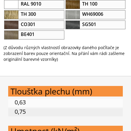
RAL 9010
TH 100
TH 300
WH69006
CO301
SG501
BE401
(Z důvodu různých vlastnostÍ obrazovky daného počÍtače je
zobrazenÍ barev pouze orientačnÍ. Na přánÍ vám rádi zašleme
originálnÍ barevné vzornÍky)
Tloušťka plechu (mm)
0,63
0,75