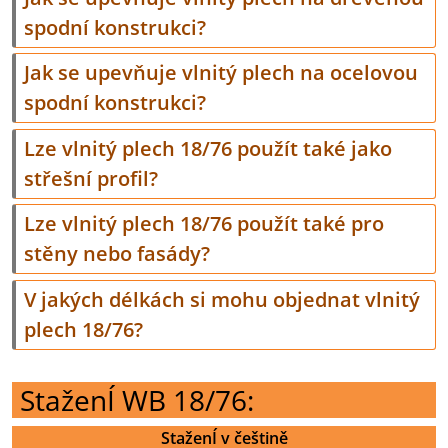
spodní konstrukci?
Jak se upevňuje vlnitý plech na ocelovou
spodní konstrukci?
Lze vlnitý plech 18/76 použít také jako
střešní profil?
Lze vlnitý plech 18/76 použít také pro
stěny nebo fasády?
V jakých délkách si mohu objednat vlnitý
plech 18/76?
StaženÍ WB 18/76:
StaženÍ v češtině