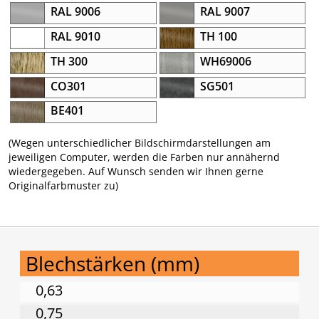
RAL 9006
RAL 9007
RAL 9010
TH 100
TH 300
WH69006
CO301
SG501
BE401
(Wegen unterschiedlicher Bildschirmdarstellungen am
jeweiligen Computer, werden die Farben nur annähernd
wiedergegeben. Auf Wunsch senden wir Ihnen gerne
Originalfarbmuster zu)
Blechstärken (mm)
0,63
0,75