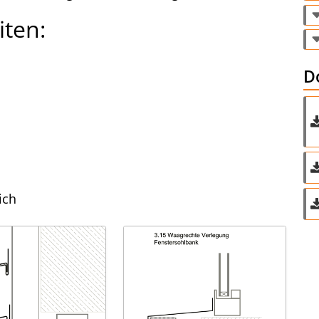
iten:
D
ich