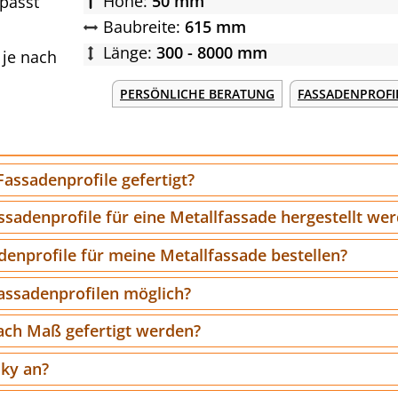
Höhe:
50 mm
passt
Baubreite:
615 mm
Länge:
300 - 8000 mm
je nach
PERSÖNLICHE BERATUNG
FASSADENPROFI
assadenprofile gefertigt?
sadenprofile für eine Metallfassade hergestellt we
denprofile für meine Metallfassade bestellen?
Fassadenprofilen möglich?
nach Maß gefertigt werden?
sky an?