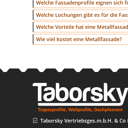
Welche Fassadenprofile eignen sich 
Welche Lochungen gibt es für die Fas
Welche Vorteile hat eine Metallfassa
Wie viel kostet eine Metallfassade?
Taborsky Vertriebsges.m.b.H. & Co