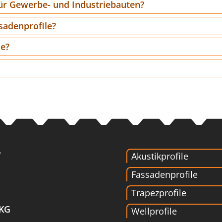
für Gewerbe- und Industriebauten?
sadenprofile?
de?
Akustikprofile
Fassadenprofile
Trapezprofile
 KG
Wellprofile