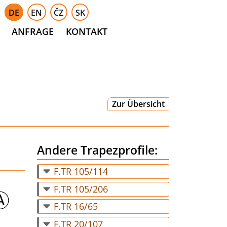
DE
EN
ČZ
SK
ANFRAGE
KONTAKT
Zur Übersicht
Andere Trapezprofile:
F.TR 105/114
F.TR 105/206
F.TR 16/65
F.TR 20/107