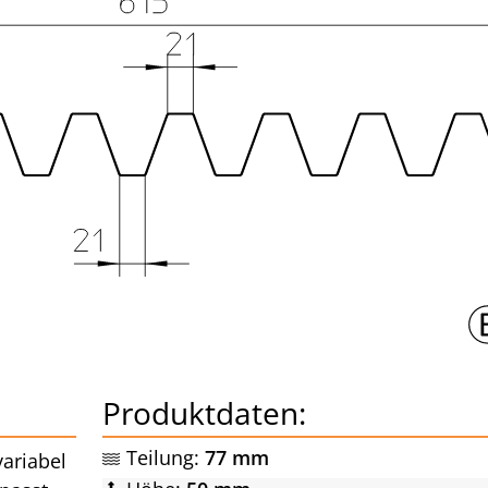
Produktdaten:
Teilung:
77 mm
ariabel