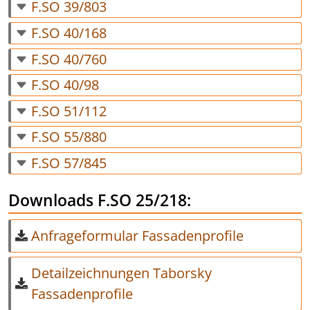
F.SO 39/803
F.SO 40/168
F.SO 40/760
F.SO 40/98
F.SO 51/112
F.SO 55/880
F.SO 57/845
Downloads F.SO 25/218:
Anfrageformular Fassadenprofile
Detailzeichnungen Taborsky
Fassadenprofile