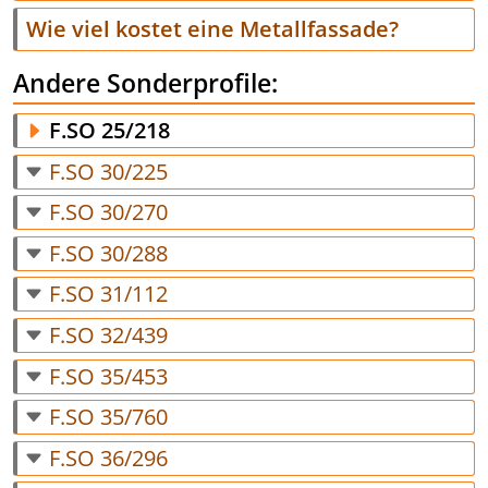
Wie viel kostet eine Metallfassade?
Andere Sonderprofile:
F.SO 25/218
F.SO 30/225
F.SO 30/270
F.SO 30/288
F.SO 31/112
F.SO 32/439
F.SO 35/453
F.SO 35/760
F.SO 36/296